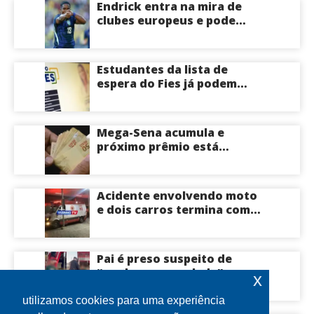
Endrick entra na mira de
clubes europeus e pode
deixar o Real Madrid
Estudantes da lista de
espera do Fies já podem
acompanhar convocações;
saiba mais
Mega-Sena acumula e
próximo prêmio está
estimado em R$ 165 milhões
Acidente envolvendo moto
e dois carros termina com
motociclista morto na Zona
Centro-Sul de Manaus
Pai é preso suspeito de
“quebrar na paulada” a
x
própria filha de 17 anos
durante um ano em
utilizamos cookies para uma experiência