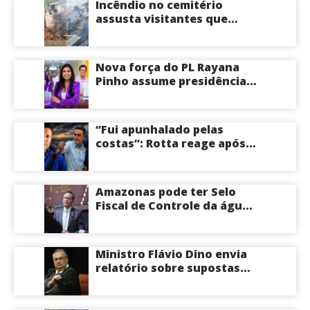
Incêndio no cemitério
assusta visitantes que
faziam visita aos túmulos
em Manaus; veja vídeo
Nova força do PL Rayana
Pinho assume presidência
do PL Mulher
Empreendedora e desponta
como nome competitivo
“Fui apunhalado pelas
para a ALEAM
costas”: Rotta reage após
David Almeida declarar
apoio a Eduardo Braga para
o Senado pelo Amazonas;
Amazonas pode ter Selo
veja
Fiscal de Controle da água
potável
Ministro Flávio Dino envia
relatório sobre supostas
irregularidades em
emendas pix