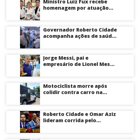
Ministro Luiz Fux recebe
homenagem por atuação
social por meio do Jiu-Jitsu
Governador Roberto Cidade
acompanha ações de saúde
voltadas a crianças e
idosos neste sábado
Jorge Messi, pai e
empresário de Lionel Messi,
morre aos 68 anos na
Argentina
Motociclista morre após
colidir contra carro na
Zona Centro-Sul de Manaus
Roberto Cidade e Omar Aziz
lideram corrida pelo
Governo do Amazonas,
aponta Poder360