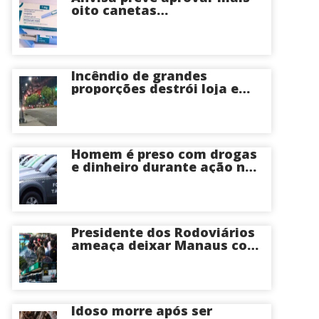
oito canetas
emagrecedoras até o fim
deste ano; saiba mais
Incêndio de grandes
proporções destrói loja e
mobiliza bombeiros na Zona
Norte de Manaus
Homem é preso com drogas
e dinheiro durante ação na
Compensa em Manaus
Presidente dos Rodoviários
ameaça deixar Manaus com
apenas 30% dos ônibus
circulando na sexta-feira (7)
em plena reta eleitoral
Idoso morre após ser