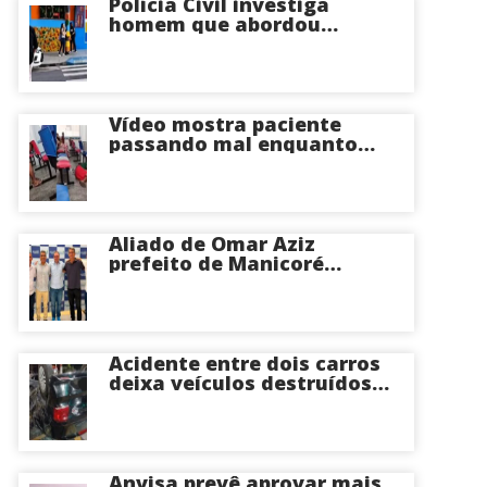
Polícia Civil investiga
homem que abordou
estudante com flores na
saída de escola em Manaus
Vídeo mostra paciente
passando mal enquanto
aguarda atendimento em
hospital de Coari; veja
Aliado de Omar Aziz
prefeito de Manicoré
surpreende e anuncia apoio
a Roberto Cidade; veja
Acidente entre dois carros
deixa veículos destruídos
em cruzamento de Manaus
Anvisa prevê aprovar mais