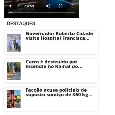
DESTAQUES
Governador Roberto Cidade
visita Hospital Francisca
Mendes e conhece
tecnologia utilizada em
cirurgias cardíacas
pediátricas
Carro é destruído por
incêndio no Ramal do
Brasileirinho em Manaus
Facção acusa policiais de
suposto sumiço de 360 kg
de skunk após tiroteio no
Ramal do Paricatuba; veja