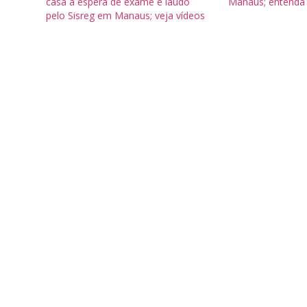
casa à espera de exame e laudo
Manaus; entenda
pelo Sisreg em Manaus; veja vídeos