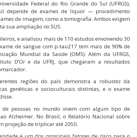
versidade Federal do Rio Grande do Sul (UFRGS),
sil depende de exames de líquor — procedimento
 exames de imagem, como a tomografia. Ambos exigem
ulta sua ampliação no SUS.
sileiros, e analisou mais de 110 estudos envolvendo 30
 exame de sangue com p-tau217 tem mais de 90% de
ganização Mundial da Saúde (OMS). Além da UFRGS,
ituto D’Or e da UFRJ, que chegaram a resultados
iomarcador.
rentes regiões do país demonstra a robustez da
cas genéticas e socioculturais distintas, e o exame
isse.
s de pessoas no mundo vivem com algum tipo de
o Alzheimer. No Brasil, o Relatório Nacional sobre
 projeção de triplicar até 2050.
idade é um dos principais fatores de risco para o