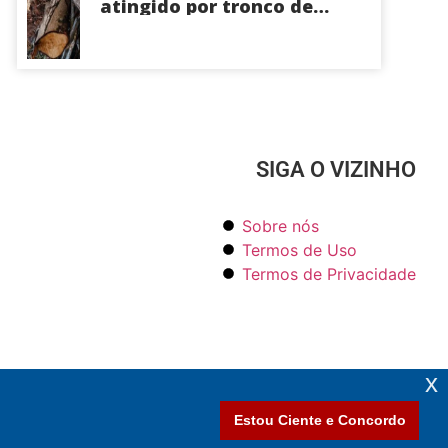
atingido por tronco de
árvore na Zona Leste de
Manaus
SIGA O VIZINHO
Sobre nós
Termos de Uso
Termos de Privacidade
POLÍCIA
Carro é destruído por incêndio no
Ramal do Brasileirinho em Manaus
x
06 de agosto de 2026
Estou Ciente e Concordo