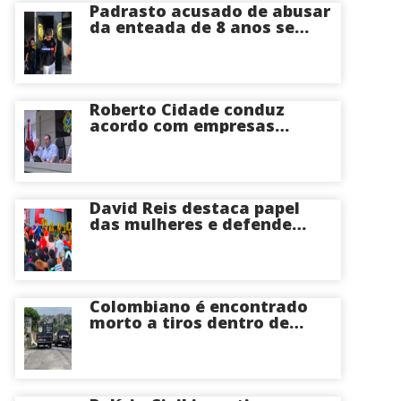
Padrasto acusado de abusar
da enteada de 8 anos se
entrega na delegacia de
Iranduba; menina pode
perder o útero
Roberto Cidade conduz
acordo com empresas
médicas e garante repasse
de R$ 276 milhões
David Reis destaca papel
das mulheres e defende
união em torno da
candidatura de David
Almeida ao Governo do
Amazonas
Colombiano é encontrado
morto a tiros dentro de
apartamento na Zona
Centro-Sul de Manaus