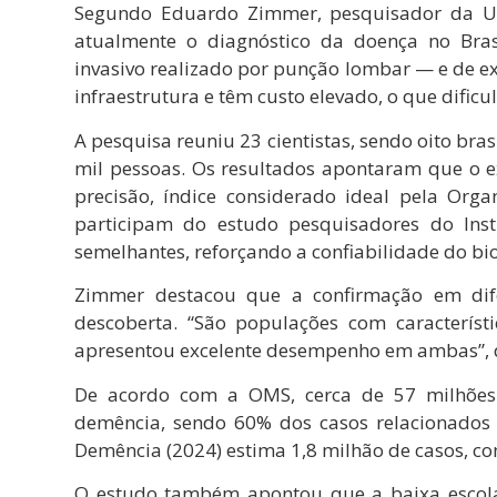
Segundo Eduardo Zimmer, pesquisador da Uni
atualmente o diagnóstico da doença no Bra
invasivo realizado por punção lombar — e de
infraestrutura e têm custo elevado, o que dific
A pesquisa reuniu 23 cientistas, sendo oito bra
mil pessoas. Os resultados apontaram que o
precisão, índice considerado ideal pela Or
participam do estudo pesquisadores do Inst
semelhantes, reforçando a confiabilidade do b
Zimmer destacou que a confirmação em dife
descoberta. “São populações com característi
apresentou excelente desempenho em ambas”, d
De acordo com a OMS, cerca de 57 milhõe
demência, sendo 60% dos casos relacionados a
Demência (2024) estima 1,8 milhão de casos, com
O estudo também apontou que a baixa escolar